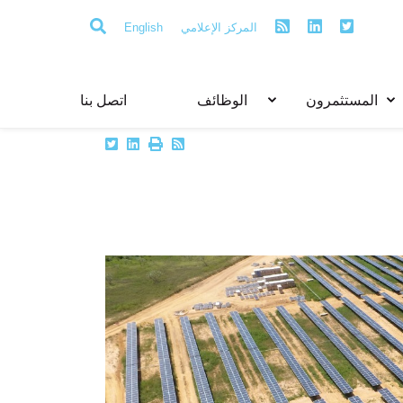
المركز الإعلامي
English
Contact
Main
Main
المستثمرون
الوظائف
اتصل بنا
Menu
Menu
Menu
AR
Link
Link
Seven
Six
AR
AR