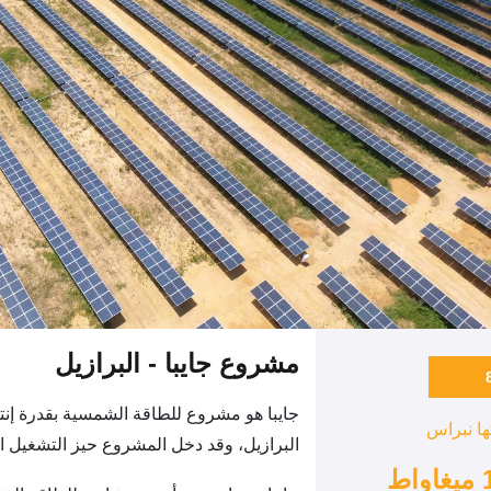
مشروع جايبا - البرازيل
ها نبراس
البرازيل، وقد دخل المشروع حيز التشغيل التج
اط