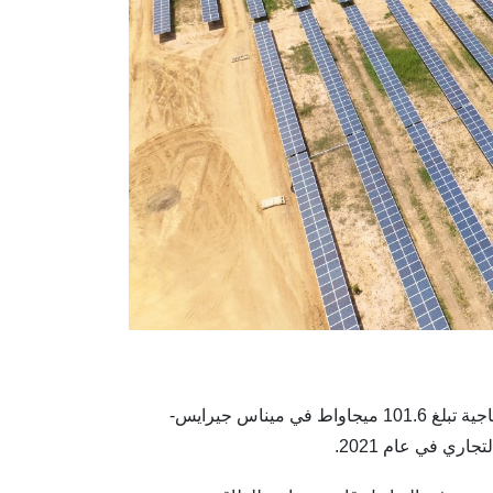
جايبا هو مشروع للطاقة الشمسية بقدرة إنتاجية تبلغ 101.6 ميجاواط في ميناس جيرايس-
اري في عام 2021.