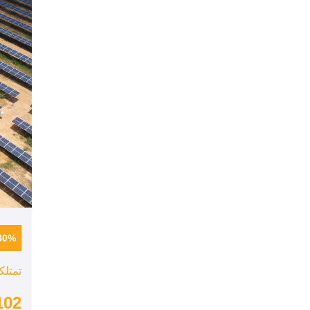
80%
تمتلك
102 ميغاو